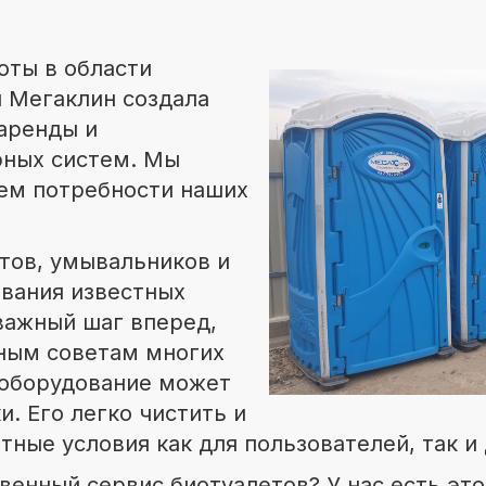
оты в области
я Мегаклин создала
аренды и
рных систем. Мы
ем потребности наших
тов, умывальников и
ования известных
важный шаг вперед,
ным советам многих
 оборудование может
. Его легко чистить и
тные условия как для пользователей, так и
венный сервис биотуалетов? У нас есть эт