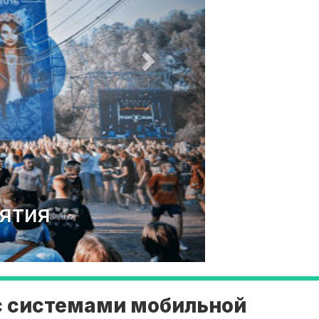
Строите
с системами мобильной